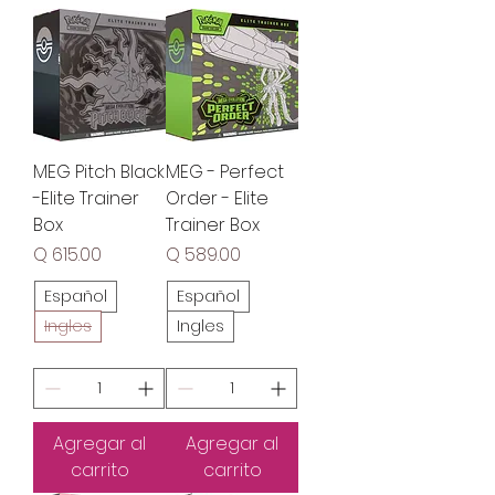
MEG Pitch Black
MEG - Perfect
-Elite Trainer
Order - Elite
Box
Trainer Box
Precio
Precio
Q 615.00
Q 589.00
Español
Español
Ingles
Ingles
Agregar al
Agregar al
carrito
carrito