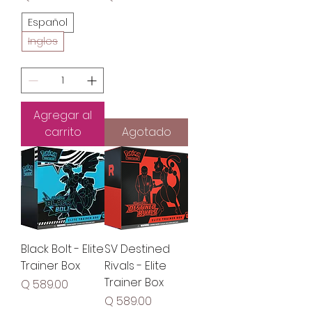
Español
Ingles
Agregar al
carrito
Agotado
Black Bolt - Elite
SV Destined
Trainer Box
Rivals - Elite
Trainer Box
Precio
Q 589.00
Precio
Q 589.00