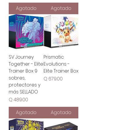
Agotado
Agotado
SV Journey
Prismatic
Together - Elite
Evolutions -
Trainer Box 9
Elite Trainer Box
sobres,
Precio
Q 679.00
protectores y
más SELLADO
Precio
Q 489.00
Agotado
Agotado