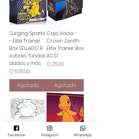
Surging Sparks
Caja Vacía -
- Elite Trainer
Crown Zenith
Box SELLADO 9
Elite Trainer Box
sobres, fundas
ACS1
dados y más
Precio
Q 25.00
Precio
Q 535.00
Agotado
Agotado
Facebook
Instagram
WhatsApp
Caja Vacía - 151
Caja Vacía -