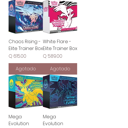
Chaos Rising -
White Flare -
Elite Trainer Box
Elite Trainer Box
Precio
Precio
Q 615.00
Q 589.00
Agotado
Agotado
Mega
Mega
Evolution:
Evolution