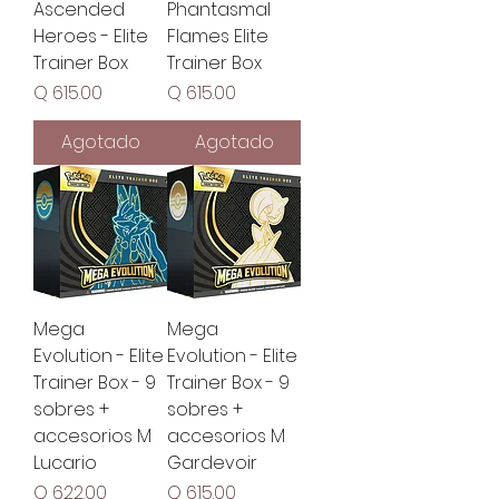
Ascended
Phantasmal
Heroes - Elite
Flames Elite
Trainer Box
Trainer Box
Precio
Precio
Q 615.00
Q 615.00
Agotado
Agotado
Mega
Mega
Evolution - Elite
Evolution - Elite
Trainer Box - 9
Trainer Box - 9
sobres +
sobres +
accesorios M
accesorios M
Lucario
Gardevoir
Precio
Precio
Q 622.00
Q 615.00