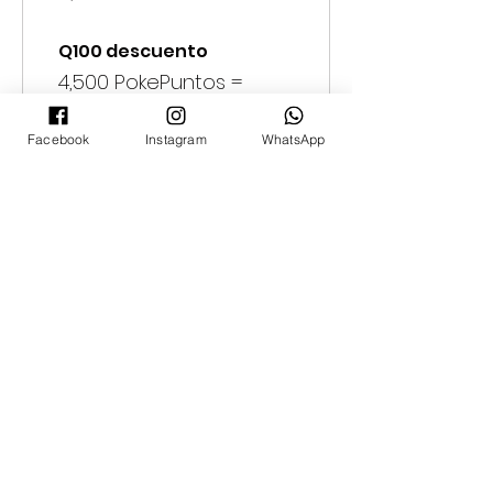
Q100 descuento
4,500 PokePuntos =
Descuento de Q 100 en
pedidos superiores a
Facebook
Instagram
WhatsApp
Q 100
Q250 Descuento
10,300 PokePuntos =
Descuento de Q 250 en
pedidos superiores a
Q 250
Q500 Descuento
18,800 PokePuntos =
Descuento de Q 500 en
pedidos superiores a