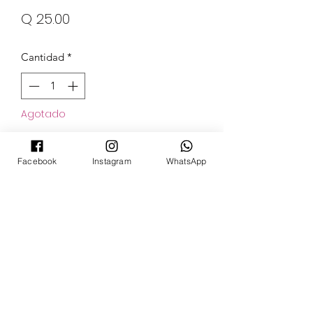
Precio
Q 25.00
Cantidad
*
Agotado
Notificar al estar disponible
Facebook
Instagram
WhatsApp
POKECARDSGT
Contacto
pokecardsgt@gmail.com
+502 3679 7024