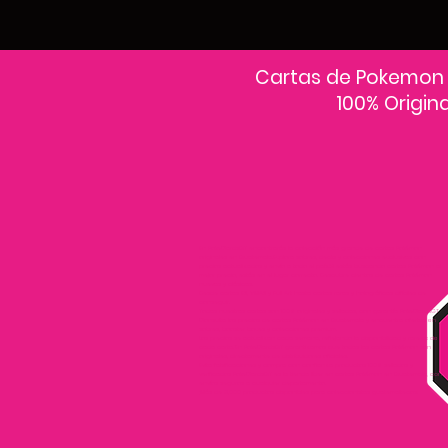
Cartas de Pokemon
100% Origin
En PokeCardsGT encontrarás la colección más grande de cartas Pokémon
originales en Guatemala.Explora sobres, decks y colecciones exclusivas con
precios actualizados y envío a todo el país.Si estás buscando cartas Pokémon al
mejor precio, estás en el lugar correcto. Descubre cientos de cartas Pokémon
nuevas y clásicas.
Desde cartas EX, VMAX y Full Art hasta cartas raras y holográficas difíciles de
conseguir.
Todas nuestras cartas son 100% originales y selladas, con garantía PokeCardsGT
Consulta los precios de cartas Pokémon en Guatemala y encuentra ofertas en
sobres, booster boxes y colecciones premium.
Los precios se actualizan cada semana, reflejando la disponibilidad y rareza de
cada carta.”En PokeCardsGT garantizamos que todas las cartas Pokémon son
originales, directamente de distribuidores oficiales.
Evita falsificaciones y compra con confianza productos 100% sellados y
verificados PokeCardsGT es la tienda líder en cartas Pokémon en Guatemala, con
envíos seguros a cualquier departamento.
¡Más de 9,000 productos disponibles para coleccionistas guatemaltecos!