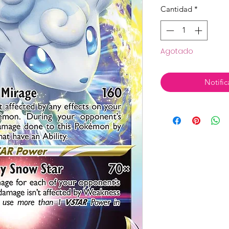
Cantidad
*
Agotado
Notific