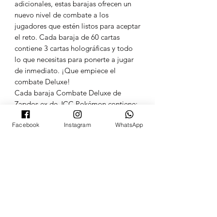
adicionales, estas barajas ofrecen un
nuevo nivel de combate a los
jugadores que estén listos para aceptar
el reto. Cada baraja de 60 cartas
contiene 3 cartas holográficas y todo
lo que necesitas para ponerte a jugar
de inmediato. ¡Que empiece el
combate Deluxe!
Cada baraja Combate Deluxe de
Zapdos ex de JCC Pokémon contiene:
1 baraja de 60 cartas lista para
Facebook
Instagram
WhatsApp
jugar
1 tapete para un jugador
1 set de contadores de daño
1 moneda de gran tamaño
2 marcadores de condición
1 caja para cartas
1 hoja con estrategias
1 carta con código para jugar con
esta baraja en línea