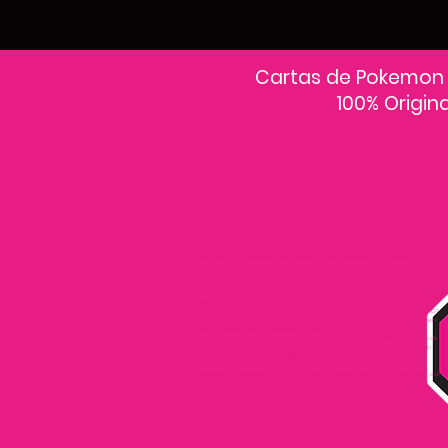
Cartas de Pokemon
100% Origin
En PokeCardsGT encontrarás la colección más grande de cartas Pokémon
originales en Guatemala.Explora sobres, decks y colecciones exclusivas con
precios actualizados y envío a todo el país.Si estás buscando cartas Pokémon al
mejor precio, estás en el lugar correcto. Descubre cientos de cartas Pokémon
nuevas y clásicas.
Desde cartas EX, VMAX y Full Art hasta cartas raras y holográficas difíciles de
conseguir.
Todas nuestras cartas son 100% originales y selladas, con garantía PokeCardsGT
Consulta los precios de cartas Pokémon en Guatemala y encuentra ofertas en
sobres, booster boxes y colecciones premium.
Los precios se actualizan cada semana, reflejando la disponibilidad y rareza de
cada carta.”En PokeCardsGT garantizamos que todas las cartas Pokémon son
originales, directamente de distribuidores oficiales.
Evita falsificaciones y compra con confianza productos 100% sellados y
verificados PokeCardsGT es la tienda líder en cartas Pokémon en Guatemala, con
envíos seguros a cualquier departamento.
¡Más de 9,000 productos disponibles para coleccionistas guatemaltecos!