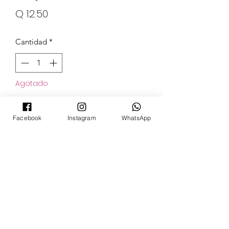
Precio
Q 12.50
Cantidad
*
Agotado
Notificar al estar disponible
Facebook
Instagram
WhatsApp
POKECARDSGT
Contacto
pokecardsgt@gmail.com
+502 3679 7024