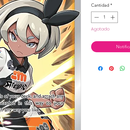
Cantidad
*
Agotado
Notific