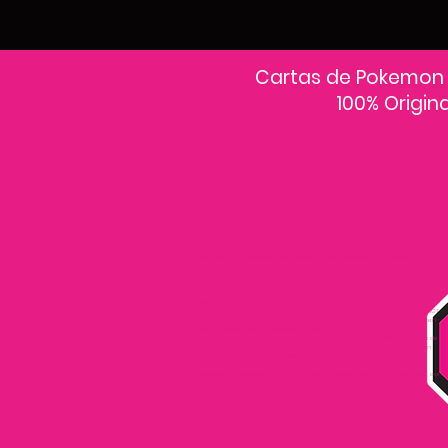
Cartas de Pokemon
100% Origin
En PokeCardsGT encontrarás la colección más grande de cartas Pokémon
originales en Guatemala.Explora sobres, decks y colecciones exclusivas con
precios actualizados y envío a todo el país.Si estás buscando cartas Pokémon al
mejor precio, estás en el lugar correcto. Descubre cientos de cartas Pokémon
nuevas y clásicas.
Desde cartas EX, VMAX y Full Art hasta cartas raras y holográficas difíciles de
conseguir.
Todas nuestras cartas son 100% originales y selladas, con garantía PokeCardsGT
Consulta los precios de cartas Pokémon en Guatemala y encuentra ofertas en
sobres, booster boxes y colecciones premium.
Los precios se actualizan cada semana, reflejando la disponibilidad y rareza de
cada carta.”En PokeCardsGT garantizamos que todas las cartas Pokémon son
originales, directamente de distribuidores oficiales.
Evita falsificaciones y compra con confianza productos 100% sellados y
verificados PokeCardsGT es la tienda líder en cartas Pokémon en Guatemala, con
envíos seguros a cualquier departamento.
¡Más de 9,000 productos disponibles para coleccionistas guatemaltecos!