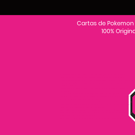
Cartas de Pokemon
100% Origin
En PokeCardsGT encontrarás la colección más grande de cartas Pokémon
originales en Guatemala.Explora sobres, decks y colecciones exclusivas con
precios actualizados y envío a todo el país.Si estás buscando cartas Pokémon al
mejor precio, estás en el lugar correcto. Descubre cientos de cartas Pokémon
nuevas y clásicas.
Desde cartas EX, VMAX y Full Art hasta cartas raras y holográficas difíciles de
conseguir.
Todas nuestras cartas son 100% originales y selladas, con garantía PokeCardsGT
Consulta los precios de cartas Pokémon en Guatemala y encuentra ofertas en
sobres, booster boxes y colecciones premium.
Los precios se actualizan cada semana, reflejando la disponibilidad y rareza de
cada carta.”En PokeCardsGT garantizamos que todas las cartas Pokémon son
originales, directamente de distribuidores oficiales.
Evita falsificaciones y compra con confianza productos 100% sellados y
verificados PokeCardsGT es la tienda líder en cartas Pokémon en Guatemala, con
envíos seguros a cualquier departamento.
¡Más de 9,000 productos disponibles para coleccionistas guatemaltecos!