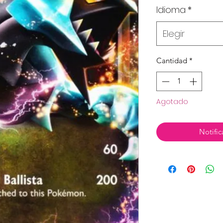
Idioma
*
Elegir
Cantidad
*
Agotado
Notific