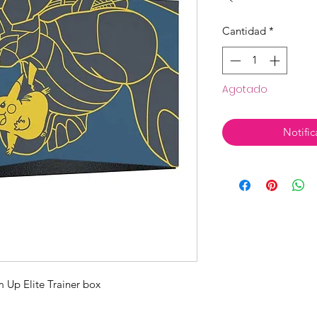
Cantidad
*
Agotado
Notific
Up Elite Trainer box