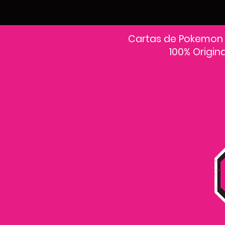
Cartas de Pokemon
100% Origin
En PokeCardsGT encontrarás la colección más grande de cartas Pokémon
originales en Guatemala.Explora sobres, decks y colecciones exclusivas con
precios actualizados y envío a todo el país.Si estás buscando cartas Pokémon al
mejor precio, estás en el lugar correcto. Descubre cientos de cartas Pokémon
nuevas y clásicas.
Desde cartas EX, VMAX y Full Art hasta cartas raras y holográficas difíciles de
conseguir.
Todas nuestras cartas son 100% originales y selladas, con garantía PokeCardsGT
Consulta los precios de cartas Pokémon en Guatemala y encuentra ofertas en
sobres, booster boxes y colecciones premium.
Los precios se actualizan cada semana, reflejando la disponibilidad y rareza de
cada carta.”En PokeCardsGT garantizamos que todas las cartas Pokémon son
originales, directamente de distribuidores oficiales.
Evita falsificaciones y compra con confianza productos 100% sellados y
verificados PokeCardsGT es la tienda líder en cartas Pokémon en Guatemala, con
envíos seguros a cualquier departamento.
¡Más de 9,000 productos disponibles para coleccionistas guatemaltecos!