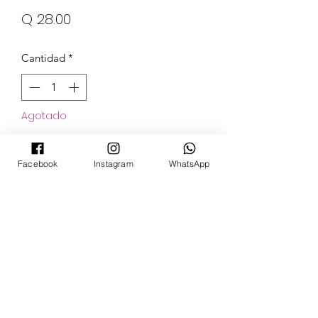
Precio
Q 28.00
Cantidad
*
Agotado
Notificar al estar disponible
Facebook
Instagram
WhatsApp
POKECARDSGT
Contacto
pokecardsgt@gmail.com
+502 3679 7024