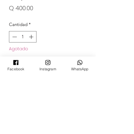
Precio
Q 400.00
Cantidad
*
Agotado
Notificar al estar disponible
Facebook
Instagram
WhatsApp
POKECARDSGT
Contacto
pokecardsgt@gmail.com
+502 3679 7024