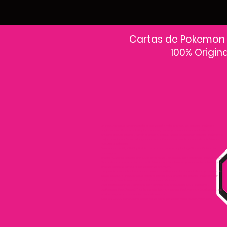
Cartas de Pokemon
100% Origin
En PokeCardsGT encontrarás la colección más grande de cartas Pokémon
originales en Guatemala.Explora sobres, decks y colecciones exclusivas con
precios actualizados y envío a todo el país.Si estás buscando cartas Pokémon al
mejor precio, estás en el lugar correcto. Descubre cientos de cartas Pokémon
nuevas y clásicas.
Desde cartas EX, VMAX y Full Art hasta cartas raras y holográficas difíciles de
conseguir.
Todas nuestras cartas son 100% originales y selladas, con garantía PokeCardsGT
Consulta los precios de cartas Pokémon en Guatemala y encuentra ofertas en
sobres, booster boxes y colecciones premium.
Los precios se actualizan cada semana, reflejando la disponibilidad y rareza de
cada carta.”En PokeCardsGT garantizamos que todas las cartas Pokémon son
originales, directamente de distribuidores oficiales.
Evita falsificaciones y compra con confianza productos 100% sellados y
verificados PokeCardsGT es la tienda líder en cartas Pokémon en Guatemala, con
envíos seguros a cualquier departamento.
¡Más de 9,000 productos disponibles para coleccionistas guatemaltecos!