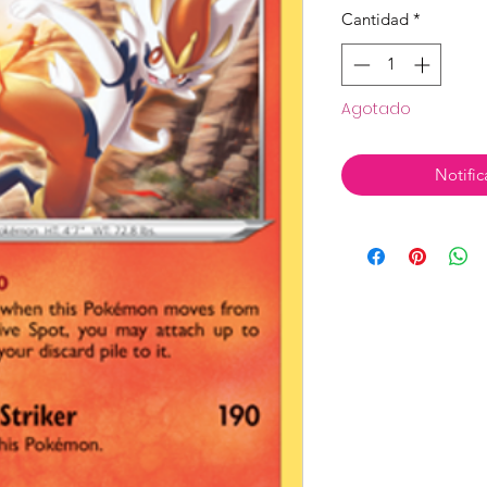
Cantidad
*
Agotado
Notific