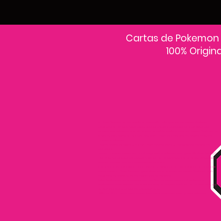
Cartas de Pokemon
100% Origin
En PokeCardsGT encontrarás la colección más grande de cartas Pokémon
originales en Guatemala.Explora sobres, decks y colecciones exclusivas con
precios actualizados y envío a todo el país.Si estás buscando cartas Pokémon al
mejor precio, estás en el lugar correcto. Descubre cientos de cartas Pokémon
nuevas y clásicas.
Desde cartas EX, VMAX y Full Art hasta cartas raras y holográficas difíciles de
conseguir.
Todas nuestras cartas son 100% originales y selladas, con garantía PokeCardsGT
Consulta los precios de cartas Pokémon en Guatemala y encuentra ofertas en
sobres, booster boxes y colecciones premium.
Los precios se actualizan cada semana, reflejando la disponibilidad y rareza de
cada carta.”En PokeCardsGT garantizamos que todas las cartas Pokémon son
originales, directamente de distribuidores oficiales.
Evita falsificaciones y compra con confianza productos 100% sellados y
verificados PokeCardsGT es la tienda líder en cartas Pokémon en Guatemala, con
envíos seguros a cualquier departamento.
¡Más de 9,000 productos disponibles para coleccionistas guatemaltecos!