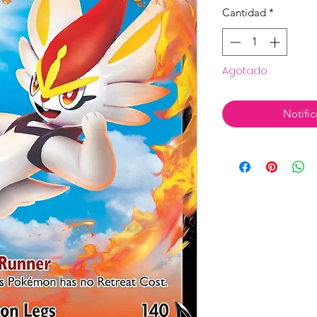
Cantidad
*
Agotado
Notific