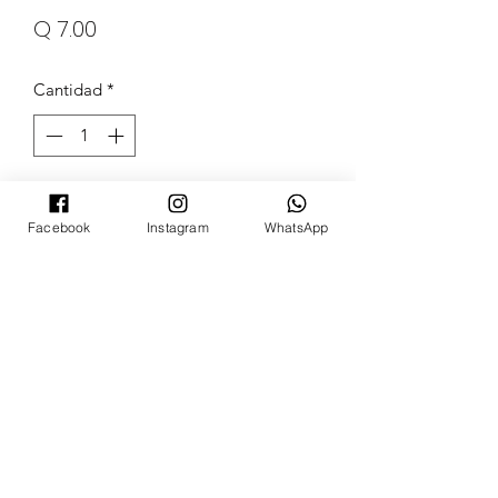
Precio
Q 7.00
Cantidad
*
Agregar al carrito
Facebook
Instagram
WhatsApp
POKECARDSGT
Contacto
pokecardsgt@gmail.com
+502 3679 7024
Síguenos: