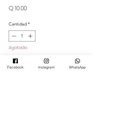
Precio
Q 10.00
Cantidad
*
Agotado
Notificar al estar disponible
Facebook
Instagram
WhatsApp
POKECARDSGT
Contacto
pokecardsgt@gmail.com
+502 3679 7024