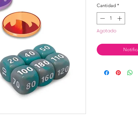
Cantidad
*
Agotado
Notific