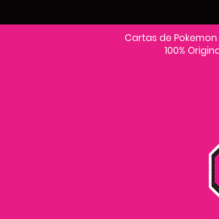
Cartas de Pokemon
100% Origin
En PokeCardsGT encontrarás la colección más grande de cartas Pokémon
originales en Guatemala.Explora sobres, decks y colecciones exclusivas con
precios actualizados y envío a todo el país.Si estás buscando cartas Pokémon al
mejor precio, estás en el lugar correcto. Descubre cientos de cartas Pokémon
nuevas y clásicas.
Desde cartas EX, VMAX y Full Art hasta cartas raras y holográficas difíciles de
conseguir.
Todas nuestras cartas son 100% originales y selladas, con garantía PokeCardsGT
Consulta los precios de cartas Pokémon en Guatemala y encuentra ofertas en
sobres, booster boxes y colecciones premium.
Los precios se actualizan cada semana, reflejando la disponibilidad y rareza de
cada carta.”En PokeCardsGT garantizamos que todas las cartas Pokémon son
originales, directamente de distribuidores oficiales.
Evita falsificaciones y compra con confianza productos 100% sellados y
verificados PokeCardsGT es la tienda líder en cartas Pokémon en Guatemala, con
envíos seguros a cualquier departamento.
¡Más de 9,000 productos disponibles para coleccionistas guatemaltecos!