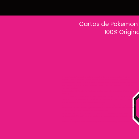
Cartas de Pokemon
100% Origin
En PokeCardsGT encontrarás la colección más grande de cartas Pokémon
originales en Guatemala.Explora sobres, decks y colecciones exclusivas con
precios actualizados y envío a todo el país.Si estás buscando cartas Pokémon al
mejor precio, estás en el lugar correcto. Descubre cientos de cartas Pokémon
nuevas y clásicas.
Desde cartas EX, VMAX y Full Art hasta cartas raras y holográficas difíciles de
conseguir.
Todas nuestras cartas son 100% originales y selladas, con garantía PokeCardsGT
Consulta los precios de cartas Pokémon en Guatemala y encuentra ofertas en
sobres, booster boxes y colecciones premium.
Los precios se actualizan cada semana, reflejando la disponibilidad y rareza de
cada carta.”En PokeCardsGT garantizamos que todas las cartas Pokémon son
originales, directamente de distribuidores oficiales.
Evita falsificaciones y compra con confianza productos 100% sellados y
verificados PokeCardsGT es la tienda líder en cartas Pokémon en Guatemala, con
envíos seguros a cualquier departamento.
¡Más de 9,000 productos disponibles para coleccionistas guatemaltecos!