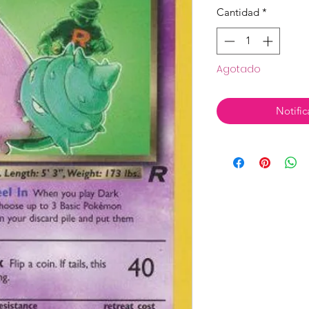
Cantidad
*
Agotado
Notific