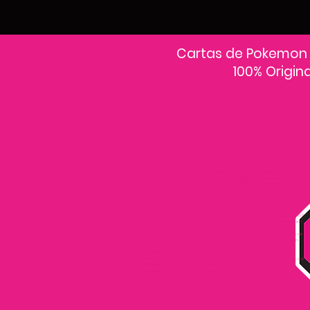
Cartas de Pokemon
100% Origin
En PokeCardsGT encontrarás la colección más grande de cartas Pokémon
originales en Guatemala.Explora sobres, decks y colecciones exclusivas con
precios actualizados y envío a todo el país.Si estás buscando cartas Pokémon al
mejor precio, estás en el lugar correcto. Descubre cientos de cartas Pokémon
nuevas y clásicas.
Desde cartas EX, VMAX y Full Art hasta cartas raras y holográficas difíciles de
conseguir.
Todas nuestras cartas son 100% originales y selladas, con garantía PokeCardsGT
Consulta los precios de cartas Pokémon en Guatemala y encuentra ofertas en
sobres, booster boxes y colecciones premium.
Los precios se actualizan cada semana, reflejando la disponibilidad y rareza de
cada carta.”En PokeCardsGT garantizamos que todas las cartas Pokémon son
originales, directamente de distribuidores oficiales.
Evita falsificaciones y compra con confianza productos 100% sellados y
verificados PokeCardsGT es la tienda líder en cartas Pokémon en Guatemala, con
envíos seguros a cualquier departamento.
¡Más de 9,000 productos disponibles para coleccionistas guatemaltecos!