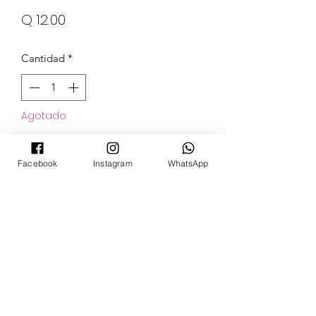
Precio
Q 12.00
Cantidad
*
Agotado
Notificar al estar disponible
Facebook
Instagram
WhatsApp
POKECARDSGT
Contacto
pokecardsgt@gmail.com
+502 3679 7024