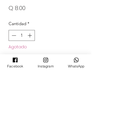
Precio
Q 8.00
Cantidad
*
Agotado
Notificar al estar disponible
Facebook
Instagram
WhatsApp
POKECARDSGT
Contacto
pokecardsgt@gmail.com
+502 3679 7024