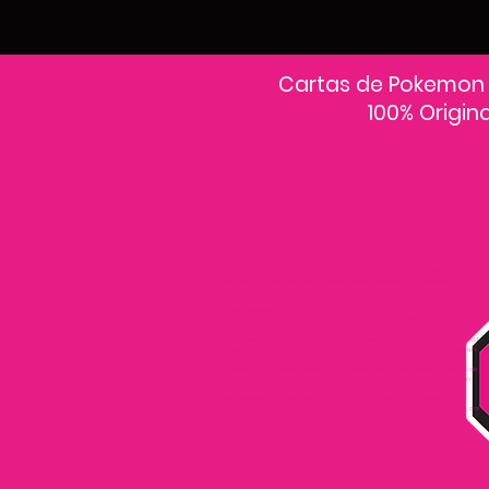
Cartas de Pokemon
100% Origin
En PokeCardsGT encontrarás la colección más grande de cartas Pokémon
originales en Guatemala.Explora sobres, decks y colecciones exclusivas con
precios actualizados y envío a todo el país.Si estás buscando cartas Pokémon al
mejor precio, estás en el lugar correcto. Descubre cientos de cartas Pokémon
nuevas y clásicas.
Desde cartas EX, VMAX y Full Art hasta cartas raras y holográficas difíciles de
conseguir.
Todas nuestras cartas son 100% originales y selladas, con garantía PokeCardsGT
Consulta los precios de cartas Pokémon en Guatemala y encuentra ofertas en
sobres, booster boxes y colecciones premium.
Los precios se actualizan cada semana, reflejando la disponibilidad y rareza de
cada carta.”En PokeCardsGT garantizamos que todas las cartas Pokémon son
originales, directamente de distribuidores oficiales.
Evita falsificaciones y compra con confianza productos 100% sellados y
verificados PokeCardsGT es la tienda líder en cartas Pokémon en Guatemala, con
envíos seguros a cualquier departamento.
¡Más de 9,000 productos disponibles para coleccionistas guatemaltecos!