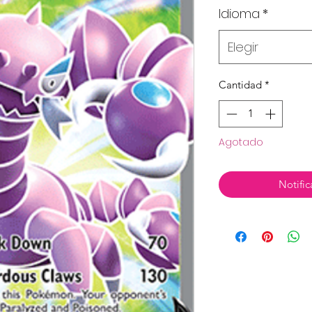
Idioma
*
Elegir
Cantidad
*
Agotado
Notific