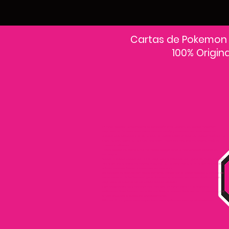
Cartas de Pokemon
100% Origin
En PokeCardsGT encontrarás la colección más grande de cartas Pokémon
originales en Guatemala.Explora sobres, decks y colecciones exclusivas con
precios actualizados y envío a todo el país.Si estás buscando cartas Pokémon al
mejor precio, estás en el lugar correcto. Descubre cientos de cartas Pokémon
nuevas y clásicas.
Desde cartas EX, VMAX y Full Art hasta cartas raras y holográficas difíciles de
conseguir.
Todas nuestras cartas son 100% originales y selladas, con garantía PokeCardsGT
Consulta los precios de cartas Pokémon en Guatemala y encuentra ofertas en
sobres, booster boxes y colecciones premium.
Los precios se actualizan cada semana, reflejando la disponibilidad y rareza de
cada carta.”En PokeCardsGT garantizamos que todas las cartas Pokémon son
originales, directamente de distribuidores oficiales.
Evita falsificaciones y compra con confianza productos 100% sellados y
verificados PokeCardsGT es la tienda líder en cartas Pokémon en Guatemala, con
envíos seguros a cualquier departamento.
¡Más de 9,000 productos disponibles para coleccionistas guatemaltecos!