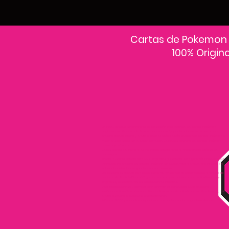
Cartas de Pokemon
100% Origin
En PokeCardsGT encontrarás la colección más grande de cartas Pokémon
originales en Guatemala.Explora sobres, decks y colecciones exclusivas con
precios actualizados y envío a todo el país.Si estás buscando cartas Pokémon al
mejor precio, estás en el lugar correcto. Descubre cientos de cartas Pokémon
nuevas y clásicas.
Desde cartas EX, VMAX y Full Art hasta cartas raras y holográficas difíciles de
conseguir.
Todas nuestras cartas son 100% originales y selladas, con garantía PokeCardsGT
Consulta los precios de cartas Pokémon en Guatemala y encuentra ofertas en
sobres, booster boxes y colecciones premium.
Los precios se actualizan cada semana, reflejando la disponibilidad y rareza de
cada carta.”En PokeCardsGT garantizamos que todas las cartas Pokémon son
originales, directamente de distribuidores oficiales.
Evita falsificaciones y compra con confianza productos 100% sellados y
verificados PokeCardsGT es la tienda líder en cartas Pokémon en Guatemala, con
envíos seguros a cualquier departamento.
¡Más de 9,000 productos disponibles para coleccionistas guatemaltecos!