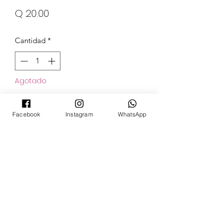
Precio
Q 20.00
Cantidad
*
Agotado
Notificar al estar disponible
Facebook
Instagram
WhatsApp
POKECARDSGT
Contacto
pokecardsgt@gmail.com
+502 3679 7024