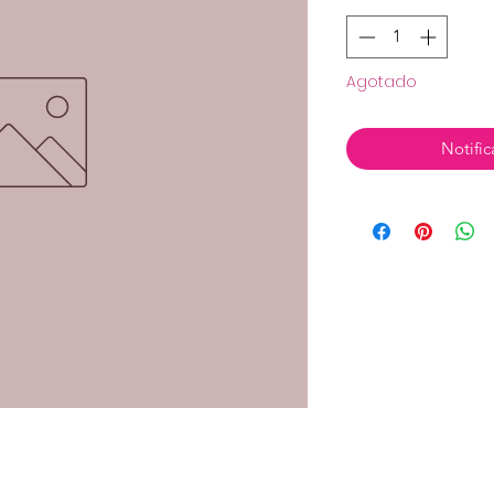
Agotado
Notific