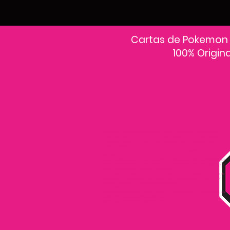
Cartas de Pokemon
100% Origin
En PokeCardsGT encontrarás la colección más grande de cartas Pokémon
originales en Guatemala.Explora sobres, decks y colecciones exclusivas con
precios actualizados y envío a todo el país.Si estás buscando cartas Pokémon al
mejor precio, estás en el lugar correcto. Descubre cientos de cartas Pokémon
nuevas y clásicas.
Desde cartas EX, VMAX y Full Art hasta cartas raras y holográficas difíciles de
conseguir.
Todas nuestras cartas son 100% originales y selladas, con garantía PokeCardsGT
Consulta los precios de cartas Pokémon en Guatemala y encuentra ofertas en
sobres, booster boxes y colecciones premium.
Los precios se actualizan cada semana, reflejando la disponibilidad y rareza de
cada carta.”En PokeCardsGT garantizamos que todas las cartas Pokémon son
originales, directamente de distribuidores oficiales.
Evita falsificaciones y compra con confianza productos 100% sellados y
verificados PokeCardsGT es la tienda líder en cartas Pokémon en Guatemala, con
envíos seguros a cualquier departamento.
¡Más de 9,000 productos disponibles para coleccionistas guatemaltecos!