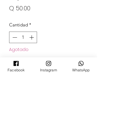
Precio
Q 50.00
Cantidad
*
Agotado
Notificar al estar disponible
Facebook
Instagram
WhatsApp
POKECARDSGT
Contacto
pokecardsgt@gmail.com
+502 3679 7024