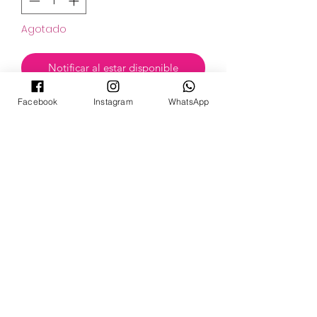
Agotado
Notificar al estar disponible
Facebook
Instagram
WhatsApp
POKECARDSGT
Contacto
pokecardsgt@gmail.com
+502 3679 7024
Síguenos:
©2024 by PokeCardsGT.