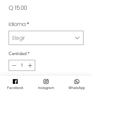
Precio
Q 15.00
Idioma
*
Elegir
Cantidad
*
Agotado
Facebook
Instagram
WhatsApp
Notificar al estar disponible
POKECARDSGT