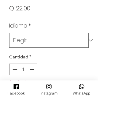
Precio
Q 22.00
Idioma
*
Cantidad
*
Agotado
Facebook
Instagram
WhatsApp
Notificar al estar disponible
POKECARDSGT