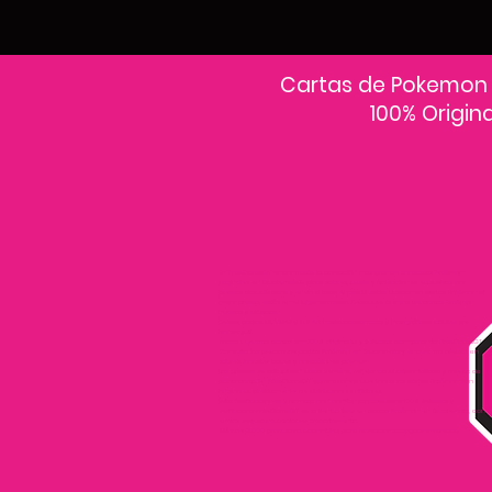
Cartas de Pokemon
100% Origin
En PokeCardsGT encontrarás la colección más grande de cartas Pokémon
originales en Guatemala.Explora sobres, decks y colecciones exclusivas con
precios actualizados y envío a todo el país.Si estás buscando cartas Pokémon al
mejor precio, estás en el lugar correcto. Descubre cientos de cartas Pokémon
nuevas y clásicas.
Desde cartas EX, VMAX y Full Art hasta cartas raras y holográficas difíciles de
conseguir.
Todas nuestras cartas son 100% originales y selladas, con garantía PokeCardsGT
Consulta los precios de cartas Pokémon en Guatemala y encuentra ofertas en
sobres, booster boxes y colecciones premium.
Los precios se actualizan cada semana, reflejando la disponibilidad y rareza de
cada carta.”En PokeCardsGT garantizamos que todas las cartas Pokémon son
originales, directamente de distribuidores oficiales.
Evita falsificaciones y compra con confianza productos 100% sellados y
verificados PokeCardsGT es la tienda líder en cartas Pokémon en Guatemala, con
envíos seguros a cualquier departamento.
¡Más de 9,000 productos disponibles para coleccionistas guatemaltecos!