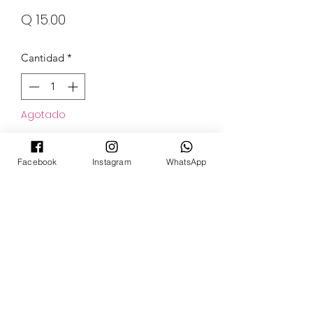
Precio
Q 15.00
Cantidad
*
Agotado
Notificar al estar disponible
Facebook
Instagram
WhatsApp
POKECARDSGT
Contacto
pokecardsgt@gmail.com
+502 3679 7024