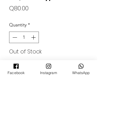
Price
Q80.00
Quantity
*
Out of Stock
Notify When Available
Facebook
Instagram
WhatsApp
POKECARDSGT
Contacto
pokecardsgt@gmail.com
+502 3679 7024