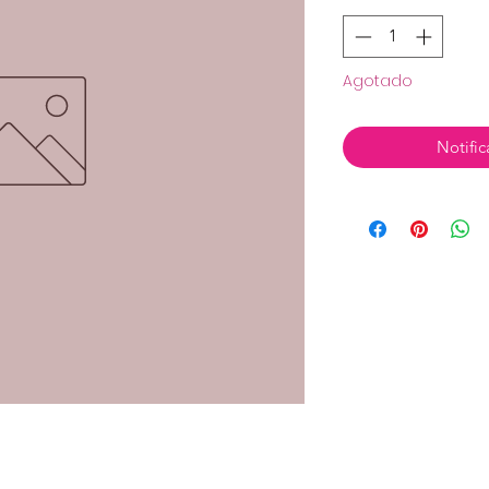
Agotado
Notific