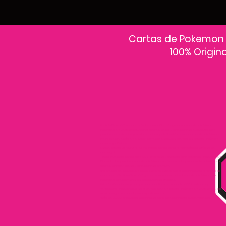
Cartas de Pokemon
100% Origin
En PokeCardsGT encontrarás la colección más grande de cartas Pokémon
originales en Guatemala.Explora sobres, decks y colecciones exclusivas con
precios actualizados y envío a todo el país.Si estás buscando cartas Pokémon al
mejor precio, estás en el lugar correcto. Descubre cientos de cartas Pokémon
nuevas y clásicas.
Desde cartas EX, VMAX y Full Art hasta cartas raras y holográficas difíciles de
conseguir.
Todas nuestras cartas son 100% originales y selladas, con garantía PokeCardsGT
Consulta los precios de cartas Pokémon en Guatemala y encuentra ofertas en
sobres, booster boxes y colecciones premium.
Los precios se actualizan cada semana, reflejando la disponibilidad y rareza de
cada carta.”En PokeCardsGT garantizamos que todas las cartas Pokémon son
originales, directamente de distribuidores oficiales.
Evita falsificaciones y compra con confianza productos 100% sellados y
verificados PokeCardsGT es la tienda líder en cartas Pokémon en Guatemala, con
envíos seguros a cualquier departamento.
¡Más de 9,000 productos disponibles para coleccionistas guatemaltecos!