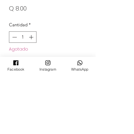
Precio
Q 8.00
Cantidad
*
Agotado
Notificar al estar disponible
Facebook
Instagram
WhatsApp
POKECARDSGT
Contacto
pokecardsgt@gmail.com
+502 3679 7024