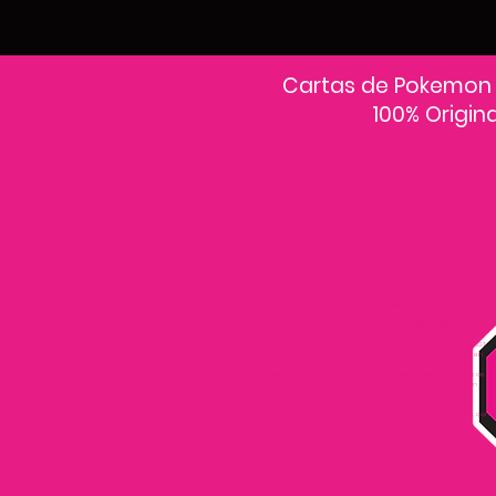
Cartas de Pokemon
100% Origin
En PokeCardsGT encontrarás la colección más grande de cartas Pokémon
originales en Guatemala.Explora sobres, decks y colecciones exclusivas con
precios actualizados y envío a todo el país.Si estás buscando cartas Pokémon al
mejor precio, estás en el lugar correcto. Descubre cientos de cartas Pokémon
nuevas y clásicas.
Desde cartas EX, VMAX y Full Art hasta cartas raras y holográficas difíciles de
conseguir.
Todas nuestras cartas son 100% originales y selladas, con garantía PokeCardsGT
Consulta los precios de cartas Pokémon en Guatemala y encuentra ofertas en
sobres, booster boxes y colecciones premium.
Los precios se actualizan cada semana, reflejando la disponibilidad y rareza de
cada carta.”En PokeCardsGT garantizamos que todas las cartas Pokémon son
originales, directamente de distribuidores oficiales.
Evita falsificaciones y compra con confianza productos 100% sellados y
verificados PokeCardsGT es la tienda líder en cartas Pokémon en Guatemala, con
envíos seguros a cualquier departamento.
¡Más de 9,000 productos disponibles para coleccionistas guatemaltecos!