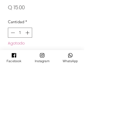
Precio
Q 15.00
Cantidad
*
Agotado
Notificar al estar disponible
Facebook
Instagram
WhatsApp
POKECARDSGT
Contacto
pokecardsgt@gmail.com
+502 3679 7024