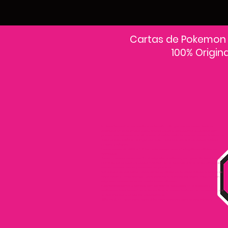
Cartas de Pokemon
100% Origin
En PokeCardsGT encontrarás la colección más grande de cartas Pokémon
originales en Guatemala.Explora sobres, decks y colecciones exclusivas con
precios actualizados y envío a todo el país.Si estás buscando cartas Pokémon al
mejor precio, estás en el lugar correcto. Descubre cientos de cartas Pokémon
nuevas y clásicas.
Desde cartas EX, VMAX y Full Art hasta cartas raras y holográficas difíciles de
conseguir.
Todas nuestras cartas son 100% originales y selladas, con garantía PokeCardsGT
Consulta los precios de cartas Pokémon en Guatemala y encuentra ofertas en
sobres, booster boxes y colecciones premium.
Los precios se actualizan cada semana, reflejando la disponibilidad y rareza de
cada carta.”En PokeCardsGT garantizamos que todas las cartas Pokémon son
originales, directamente de distribuidores oficiales.
Evita falsificaciones y compra con confianza productos 100% sellados y
verificados PokeCardsGT es la tienda líder en cartas Pokémon en Guatemala, con
envíos seguros a cualquier departamento.
¡Más de 9,000 productos disponibles para coleccionistas guatemaltecos!