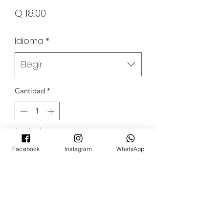
Precio
Q 18.00
Idioma
*
Elegir
Cantidad
*
Agotado
Facebook
Instagram
WhatsApp
Notificar al estar disponible
POKECARDSGT