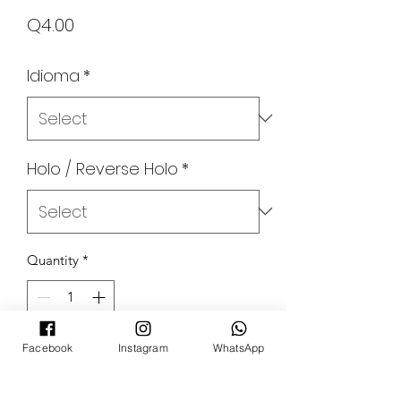
Price
Q4.00
Idioma
*
Holo / Reverse Holo
*
Quantity
*
Out of Stock
Facebook
Instagram
WhatsApp
Notify When Available