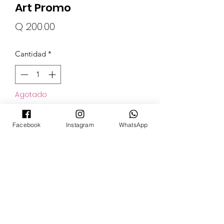
Art Promo
Precio
Q 200.00
Cantidad
*
Agotado
Notificar al estar disponible
Facebook
Instagram
WhatsApp
POKECARDSGT
Contacto
pokecardsgt@gmail.com
+502 3679 7024