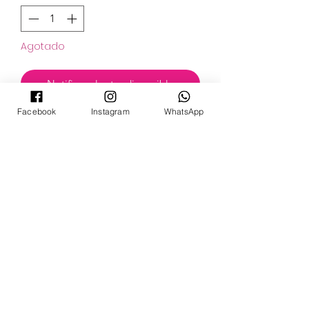
Agotado
Notificar al estar disponible
Facebook
Instagram
WhatsApp
POKECARDSGT
Contacto
pokecardsgt@gmail.com
+502 3679 7024
Síguenos: