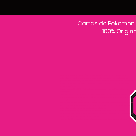
Cartas de Pokemon
100% Origin
En PokeCardsGT encontrarás la colección más grande de cartas Pokémon
originales en Guatemala.Explora sobres, decks y colecciones exclusivas con
precios actualizados y envío a todo el país.Si estás buscando cartas Pokémon al
mejor precio, estás en el lugar correcto. Descubre cientos de cartas Pokémon
nuevas y clásicas.
Desde cartas EX, VMAX y Full Art hasta cartas raras y holográficas difíciles de
conseguir.
Todas nuestras cartas son 100% originales y selladas, con garantía PokeCardsGT
Consulta los precios de cartas Pokémon en Guatemala y encuentra ofertas en
sobres, booster boxes y colecciones premium.
Los precios se actualizan cada semana, reflejando la disponibilidad y rareza de
cada carta.”En PokeCardsGT garantizamos que todas las cartas Pokémon son
originales, directamente de distribuidores oficiales.
Evita falsificaciones y compra con confianza productos 100% sellados y
verificados PokeCardsGT es la tienda líder en cartas Pokémon en Guatemala, con
envíos seguros a cualquier departamento.
¡Más de 9,000 productos disponibles para coleccionistas guatemaltecos!