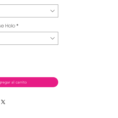
se Holo
*
regar al carrito