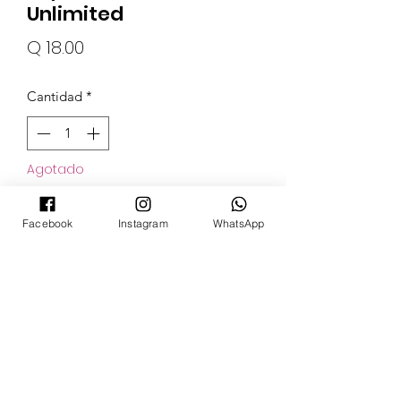
Unlimited
Precio
Q 18.00
Cantidad
*
Agotado
Notificar al estar disponible
Facebook
Instagram
WhatsApp
POKECARDSGT
Contacto
pokecardsgt@gmail.com
+502 3679 7024