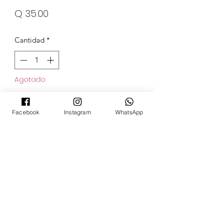
Precio
Q 35.00
Cantidad
*
Agotado
Notificar al estar disponible
Facebook
Instagram
WhatsApp
POKECARDSGT
Contacto
pokecardsgt@gmail.com
+502 3679 7024