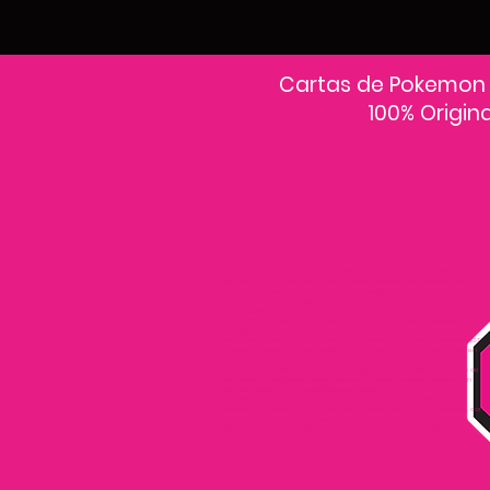
Cartas de Pokemon
100% Origin
En PokeCardsGT encontrarás la colección más grande de cartas Pokémon
originales en Guatemala.Explora sobres, decks y colecciones exclusivas con
precios actualizados y envío a todo el país.Si estás buscando cartas Pokémon al
mejor precio, estás en el lugar correcto. Descubre cientos de cartas Pokémon
nuevas y clásicas.
Desde cartas EX, VMAX y Full Art hasta cartas raras y holográficas difíciles de
conseguir.
Todas nuestras cartas son 100% originales y selladas, con garantía PokeCardsGT
Consulta los precios de cartas Pokémon en Guatemala y encuentra ofertas en
sobres, booster boxes y colecciones premium.
Los precios se actualizan cada semana, reflejando la disponibilidad y rareza de
cada carta.”En PokeCardsGT garantizamos que todas las cartas Pokémon son
originales, directamente de distribuidores oficiales.
Evita falsificaciones y compra con confianza productos 100% sellados y
verificados PokeCardsGT es la tienda líder en cartas Pokémon en Guatemala, con
envíos seguros a cualquier departamento.
¡Más de 9,000 productos disponibles para coleccionistas guatemaltecos!