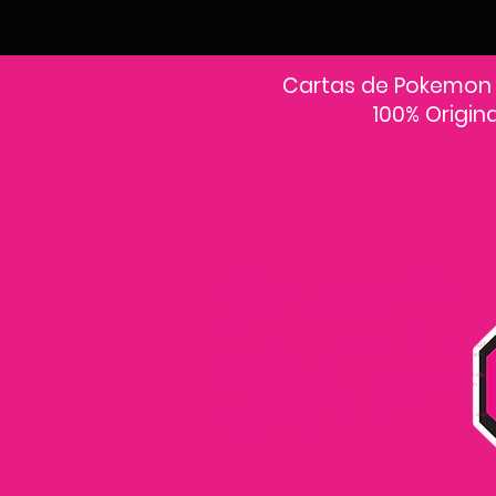
Cartas de Pokemon
100% Origin
En PokeCardsGT encontrarás la colección más grande de cartas Pokémon
originales en Guatemala.Explora sobres, decks y colecciones exclusivas con
precios actualizados y envío a todo el país.Si estás buscando cartas Pokémon al
mejor precio, estás en el lugar correcto. Descubre cientos de cartas Pokémon
nuevas y clásicas.
Desde cartas EX, VMAX y Full Art hasta cartas raras y holográficas difíciles de
conseguir.
Todas nuestras cartas son 100% originales y selladas, con garantía PokeCardsGT
Consulta los precios de cartas Pokémon en Guatemala y encuentra ofertas en
sobres, booster boxes y colecciones premium.
Los precios se actualizan cada semana, reflejando la disponibilidad y rareza de
cada carta.”En PokeCardsGT garantizamos que todas las cartas Pokémon son
originales, directamente de distribuidores oficiales.
Evita falsificaciones y compra con confianza productos 100% sellados y
verificados PokeCardsGT es la tienda líder en cartas Pokémon en Guatemala, con
envíos seguros a cualquier departamento.
¡Más de 9,000 productos disponibles para coleccionistas guatemaltecos!