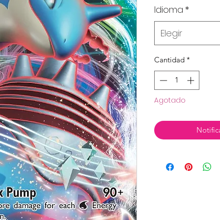
Idioma
*
Elegir
Cantidad
*
Agotado
Notific