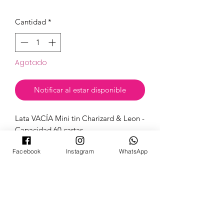
Cantidad
*
Agotado
Notificar al estar disponible
Lata VACÍA Mini tin Charizard & Leon -
Capacidad 60 cartas
Facebook
Instagram
WhatsApp
Material: Aluminio
POKECARDSGT