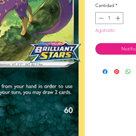
Cantidad
*
Agotado
Notific