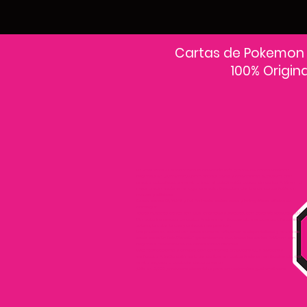
Cartas de Pokemon
100% Origin
En PokeCardsGT encontrarás la colección más grande de cartas Pokémon
originales en Guatemala.Explora sobres, decks y colecciones exclusivas con
precios actualizados y envío a todo el país.Si estás buscando cartas Pokémon al
mejor precio, estás en el lugar correcto. Descubre cientos de cartas Pokémon
nuevas y clásicas.
Desde cartas EX, VMAX y Full Art hasta cartas raras y holográficas difíciles de
conseguir.
Todas nuestras cartas son 100% originales y selladas, con garantía PokeCardsGT
Consulta los precios de cartas Pokémon en Guatemala y encuentra ofertas en
sobres, booster boxes y colecciones premium.
Los precios se actualizan cada semana, reflejando la disponibilidad y rareza de
cada carta.”En PokeCardsGT garantizamos que todas las cartas Pokémon son
originales, directamente de distribuidores oficiales.
Evita falsificaciones y compra con confianza productos 100% sellados y
verificados PokeCardsGT es la tienda líder en cartas Pokémon en Guatemala, con
envíos seguros a cualquier departamento.
¡Más de 9,000 productos disponibles para coleccionistas guatemaltecos!