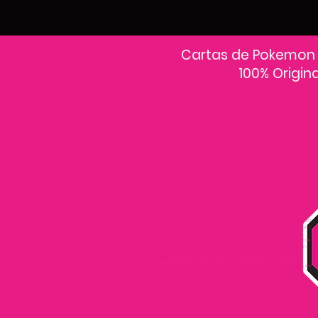
Cartas de Pokemon
100% Origin
En PokeCardsGT encontrarás la colección más grande de cartas Pokémon
originales en Guatemala.Explora sobres, decks y colecciones exclusivas con
precios actualizados y envío a todo el país.Si estás buscando cartas Pokémon al
mejor precio, estás en el lugar correcto. Descubre cientos de cartas Pokémon
nuevas y clásicas.
Desde cartas EX, VMAX y Full Art hasta cartas raras y holográficas difíciles de
conseguir.
Todas nuestras cartas son 100% originales y selladas, con garantía PokeCardsGT
Consulta los precios de cartas Pokémon en Guatemala y encuentra ofertas en
sobres, booster boxes y colecciones premium.
Los precios se actualizan cada semana, reflejando la disponibilidad y rareza de
cada carta.”En PokeCardsGT garantizamos que todas las cartas Pokémon son
originales, directamente de distribuidores oficiales.
Evita falsificaciones y compra con confianza productos 100% sellados y
verificados PokeCardsGT es la tienda líder en cartas Pokémon en Guatemala, con
envíos seguros a cualquier departamento.
¡Más de 9,000 productos disponibles para coleccionistas guatemaltecos!